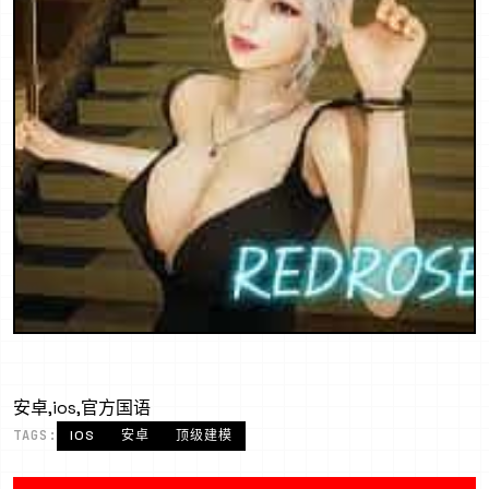
安卓,ios,官方国语
TAGS:
IOS
安卓
顶级建模