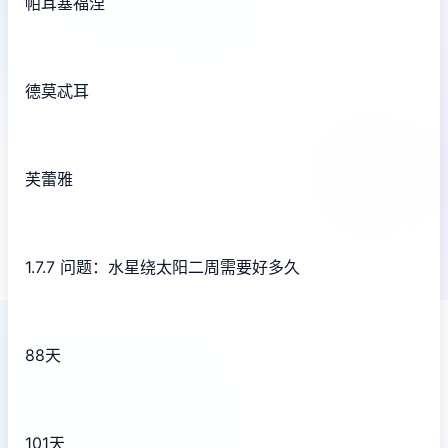
帕耳塞福涅
德莫忒耳
芙蕾雅
1.7.7 问题：水星绕太阳二周需要好多久
88天
101天