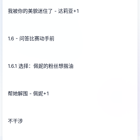
我被你的美貌迷住了 - 达莉亚+1
1.6 - 问答比赛动手前
1.6.1 选择：佩妮的粉丝想揩油
帮她解围 - 佩妮+1
不干涉