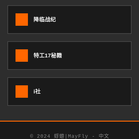
降临战纪
特工17秘籍
i社
© 2024 蜉蝣|MayFly - 中文