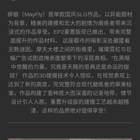
蜉蝣（MayFly）是单款国风SLG作品，以异能题材
为背景，精美的建模和宏大的剧情为磨练者带来沉
浸式的作品享受。EP2重置版现已推出，带来完整
面提升的作品材料。 这座都市的暗影深处藏匿着
无数谜团。摩天大楼之间的街巷里，璀璨霓虹与巨
幅广告试图遮掩表面繁荣下的深层真相。"在黑暗
中觉醒的力量，究竟是天赐的恩典还是命运的枷
锁？ 作品的3D建模技术令人惊叹，在视觉表现上
达到了新的高度，完完整符合现代磨练者的审美标
准。作品构建了壹种庞大而深邃的记录地带，情节
设计引人入胜。重置升级版的建模工艺越来越精
湛，这样的品质绝对值得享受！