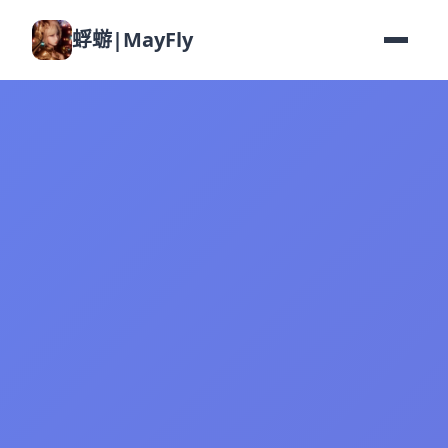
蜉蝣|MayFly