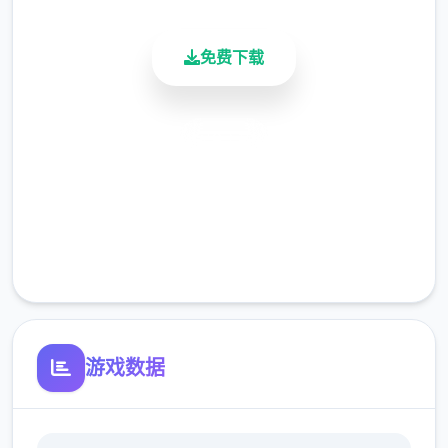
免费下载
在原版DF1中，八个项使用者的随身武器有：
安全下载
匕首和手枪（可选High Standard HDM、或
高速安装
M1911）、主要攻击武器可选（加装HK
完全免费
MP5、M4、M203、M249 SAW、M82）、
M40，还有手榴弹、C4炸药包、LAW和空袭
客服支持
用激光指示器。
程序基础玩法
游戏数据
干员与兵种
：使用者扮演不同的干员，分
为突击、支援、工程、侦察4类兵种，单个