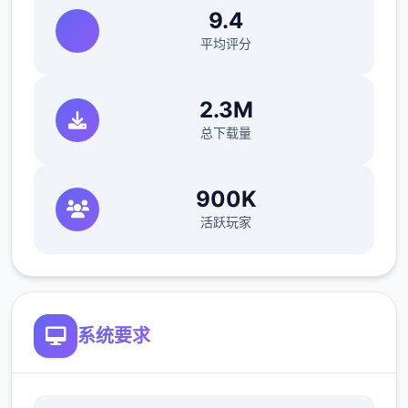
个兵种都有相符的增益效果和特殊能力。
9.4
平均评分
危险行动模式
：使用者组队深入地图，搜
刮高价值物资，如“曼德尔砖”，并前往撤离
点成功撤离，以获取战利品。
2.3M
总下载量
关键技巧与建议
900K
活跃玩家
了解地图与物资
：熟悉地图上的物资刷新
系统要求
点，建筑物和资源区是搜刮的好地方。
熟悉枪械
：前往靶场试用不同枪械，熟悉