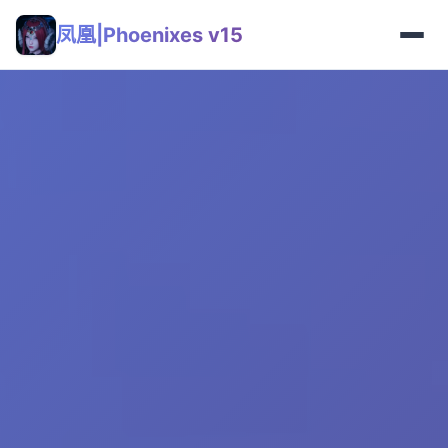
凤凰|Phoenixes v15