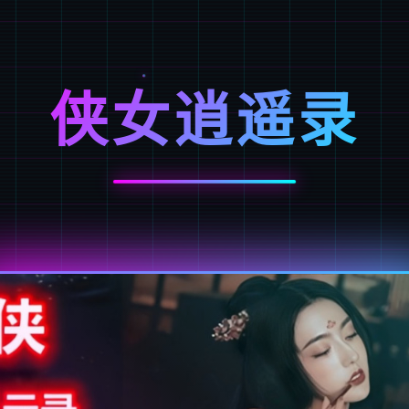
侠女逍遥录