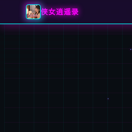
侠女逍遥录