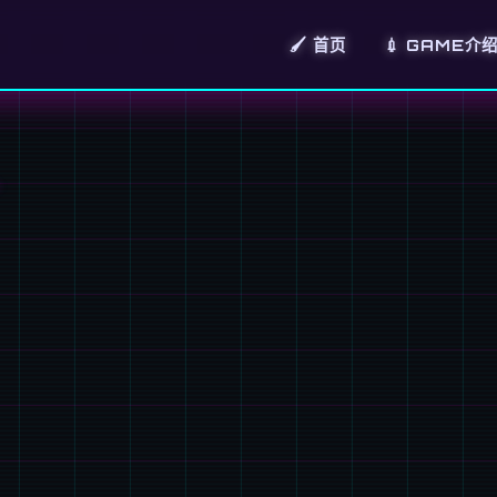
🖌️ 首页
💉 GAME介