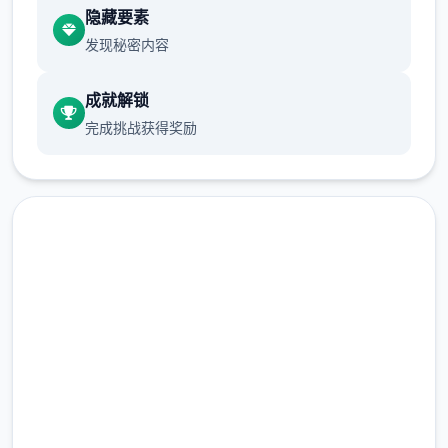
隐藏要素
发现秘密内容
成就解锁
完成挑战获得奖励
容易放置玩法：核心为“睡觉变强”的放置养成
机制，让操作者可以容易成长。
中文版下载 仗剑传说|手游
完整版游戏，免费体验
2.3M+
自由探索与社交：软件采用竖屏2D探索模式，
总下载量