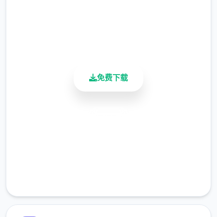
包含隐藏使命、未知宝藏和丰富的境界地图。
4.9/5
用户评分
无羁决斗与能力搭配：采用解放双手的自走式
900K+
决斗，支持百变能力搭配和随心转职。
活跃用户
伙伴与幻兽：操作者可以邂逅各种伙伴，与幻
兽结伴同游，并肩试炼深奥的圣兽。
免费下载
软件背景：
安全下载
软件由厦门雷霆网络科技股份有限公司代理，
于2025年5月29日公测，支持Android 7.0以
高速安装
上发行版。
完全免费
它是独家以异境界为背景的MMORPG，注重
客服支持
容易愉快的路程体会。