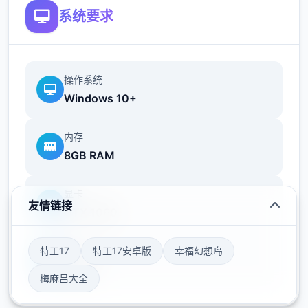
系统要求
-新增5阶转职及其对应能力
-新增羽之国系列古遗物
操作系统
-新增羽之国副本及其对应套装
Windows 10+
-新增玩法「羁绊路程」
内存
2.开启S3赛季混沌终焉
8GB RAM
显卡
友情链接
GTX 1060
存储空间
特工17
特工17安卓版
幸福幻想岛
50GB
梅麻吕大全