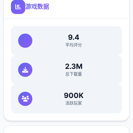
仗剑传说更新
游戏数据
1.1.0 (152984)2025/09/11
羽之国材料即将于S2渊虹邂羽结束后开启!
9.4
独独数百年前,混沌侵袭了高天之上的辉煌之
平均评分
国。
黑暗笼罩万物,英杰们燃烧生命,筑起无与伦比
2.3M
后的壁垒..
总下载量
命运之子啊,请为世间带来希冀的光芒吧。
900K
----------------------------------------------
活跃玩家
----------
【羽之国新增材料】
1.开启羽之国国度地图