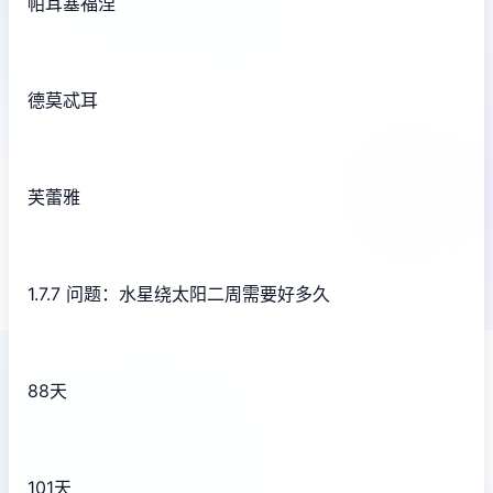
帕耳塞福涅
德莫忒耳
芙蕾雅
1.7.7 问题：水星绕太阳二周需要好多久
88天
101天