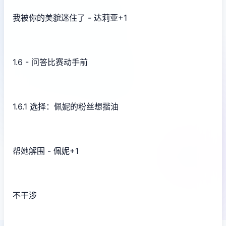
我被你的美貌迷住了 - 达莉亚+1
1.6 - 问答比赛动手前
1.6.1 选择：佩妮的粉丝想揩油
帮她解围 - 佩妮+1
不干涉