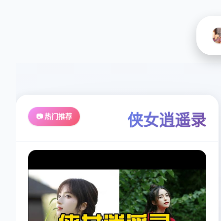
侠女逍遥录
📷 热门推荐