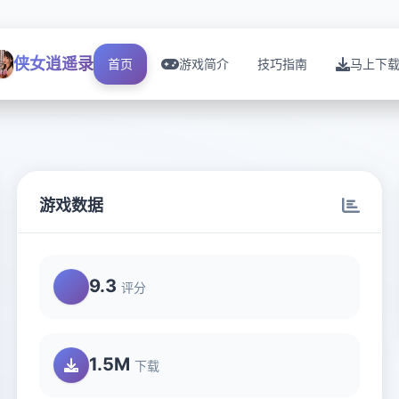
侠女逍遥录
首页
游戏简介
技巧指南
马上下
游戏数据
9.3
评分
1.5M
下载