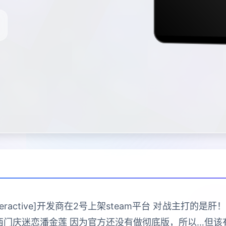
Interactive]开发商在2号上架steam平台 对战主
西门庆迷恋潘金莲 因为官方还没有做彻底版，所以…但该