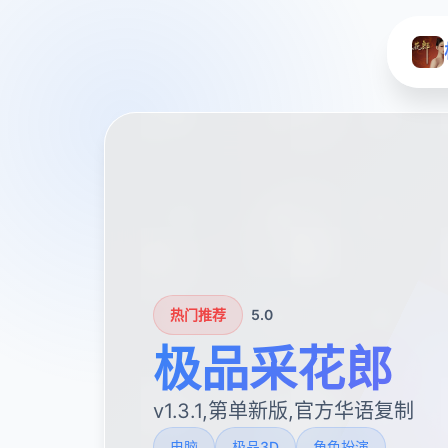
热门推荐
5.0
极品采花郎
v1.3.1,第单新版,官方华语复制
电脑
极品3D
角色扮演