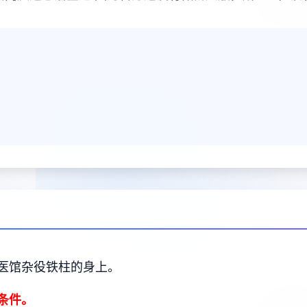
医馆杂役铁柱的身上。
条件。