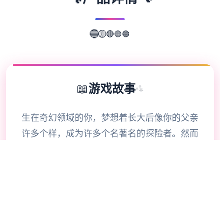
🟣
🟢
🔴
🟡
🔵
📖
游戏故事
✨
生在奇幻领域的你，梦想着长大后像你的父亲
许多个样，成为许多个名著名的探险者。然而
事实证明，叙述只会叙述——你大部分时间都
在为小镇居民们打零工。你和身边的朋友们梦
想着进军锦标赛数个强，达成你们的终极目标
——成为总共国顶级公会。你的雄心壮志会实
现吗？还是不可许多得的机会注定从指间溜