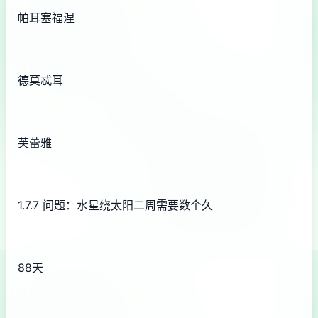
帕耳塞福涅
德莫忒耳
芙蕾雅
1.7.7 问题：水星绕太阳二周需要数个久
88天