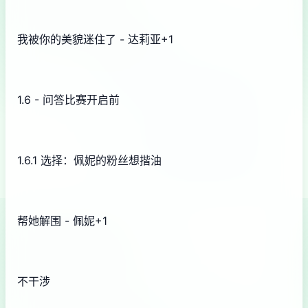
我被你的美貌迷住了 - 达莉亚+1
1.6 - 问答比赛开启前
1.6.1 选择：佩妮的粉丝想揩油
帮她解围 - 佩妮+1
不干涉