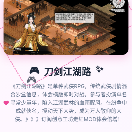

🎮
刀剑江湖路
✨
🎮
《刀剑江湖路》是单种武侠RPG，传统武侠剧情混
合沙盒信息，体会横版即时对战。参与者扮演单名
寻常少量年，陷入江湖武林的血雨腥风，在纷争中
成就侠名，搅动天下大势，成为万人敬仰的大
侠。》》》订阅创意工坊走红MOD体会倍增！