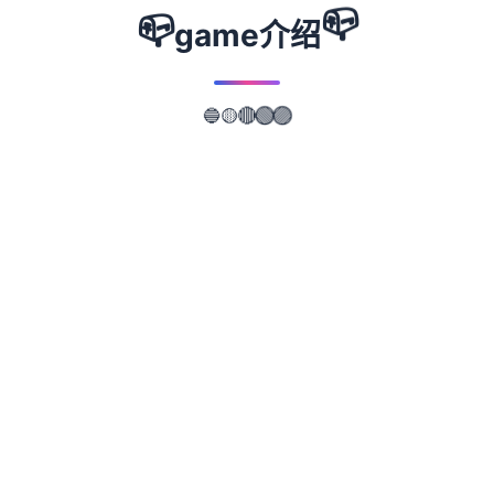
📪
📪
game介绍
🟡
🔵
🔴
🟢
🟣
📖
游戏故事
✨
《刀剑江湖路》是二款武侠RPG，传统武侠剧
情混合沙盒组成，体会横版即时较量。游戏者
扮演唯一名寻常零星年，陷入江湖武林的血雨
腥风，在纷争中成就侠名，搅动天下大势，成
为万人敬仰的大侠。》》》订阅创意工坊火爆
MOD体会倍增！