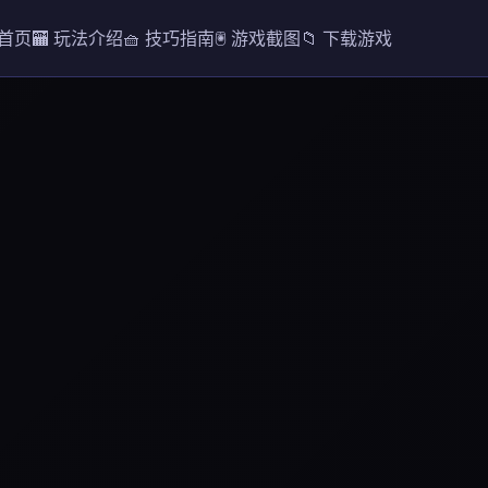
 首页
🏧 玩法介绍
🧺 技巧指南
🖲️ 游戏截图
📁 下载游戏