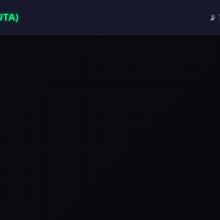
TA)
📡