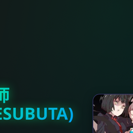
师
ESUBUTA)