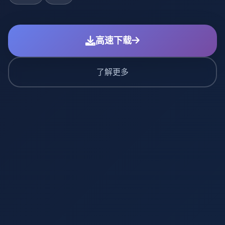
高速下载
了解更多