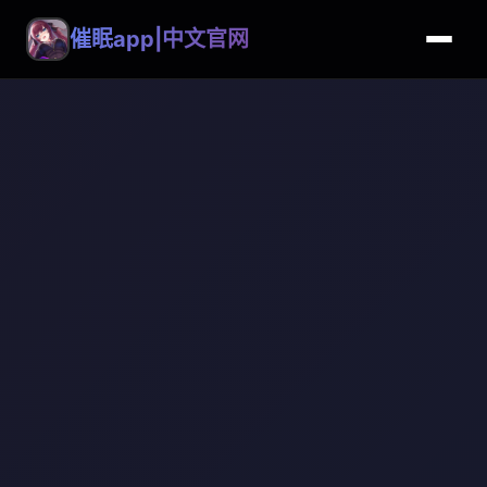
催眠app|中文官网