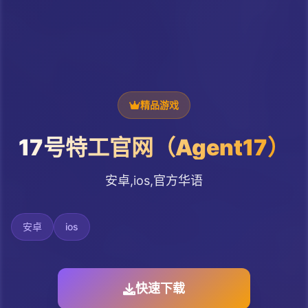
精品游戏
17号特工官网（Agent17）
安卓,ios,官方华语
安卓
ios
快速下载